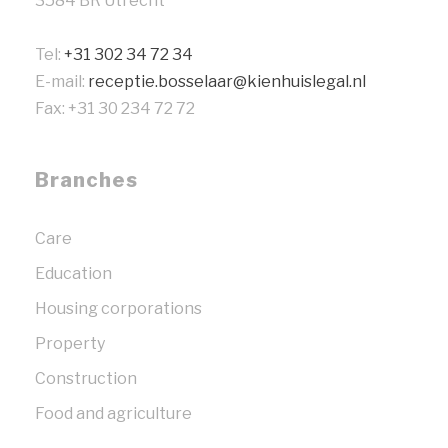
3584 BR Utrecht
Tel:
+31 302 34 72 34
E-mail:
receptie.bosselaar@kienhuislegal.nl
Fax: +31 30 234 72 72
Branches
Care
Education
Housing corporations
Property
Construction
Food and agriculture