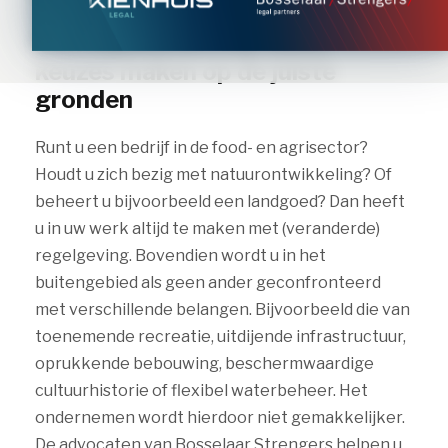
Het regellandschap lezen,
keuzes maken op de juiste
gronden
Runt u een bedrijf in de food- en agrisector?
Houdt u zich bezig met natuurontwikkeling? Of
beheert u bijvoorbeeld een landgoed? Dan heeft
u in uw werk altijd te maken met (veranderde)
regelgeving. Bovendien wordt u in het
buitengebied als geen ander geconfronteerd
met verschillende belangen. Bijvoorbeeld die van
toenemende recreatie, uitdijende infrastructuur,
oprukkende bebouwing, beschermwaardige
cultuurhistorie of flexibel waterbeheer. Het
ondernemen wordt hierdoor niet gemakkelijker.
De advocaten van Bosselaar Strengers helpen u