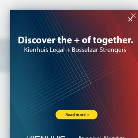
NL
|
EN
×
Advocaten
>
Branches
>
Food en Agri