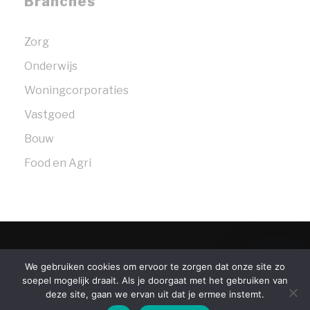
Branches
Zorg
Onderwijs
Woningcorporaties
Vastgoed
Bouw
Food en Agri
© 2026 Bosselaar Strengers Legal Partners
We gebruiken cookies om ervoor te zorgen dat onze site zo
soepel mogelijk draait. Als je doorgaat met het gebruiken van
Over ons
Contact
Algemene voorwaarden
deze site, gaan we ervan uit dat je ermee instemt.