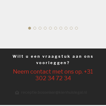
Wilt u een vraagstuk aan ons
voorleggen?
Neem contact met ons op. +31
302 34 72 34
receptie.bosselaar@kienhuislegal.nl