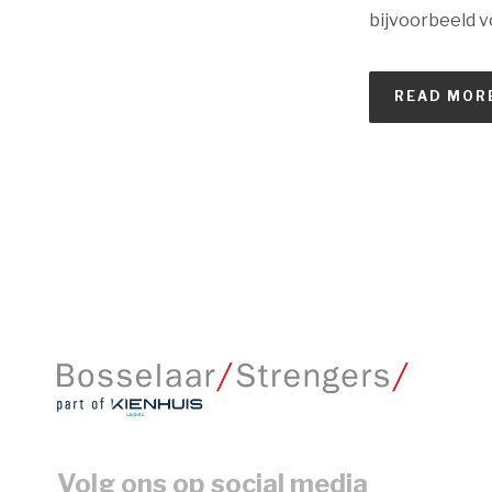
bijvoorbeeld vo
READ MOR
Volg ons op social media