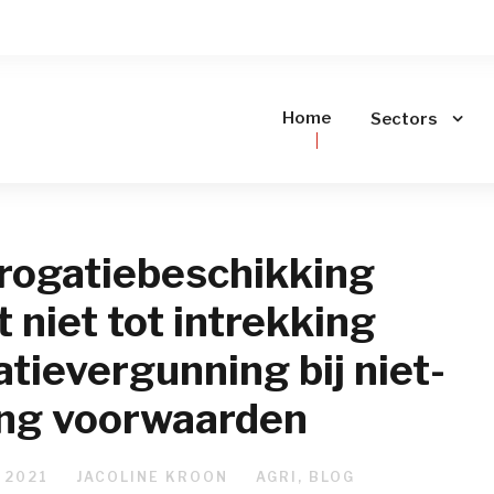
Home
Sectors
rogatiebeschikking
 niet tot intrekking
tievergunning bij niet-
ing voorwaarden
 2021
JACOLINE KROON
AGRI
,
BLOG