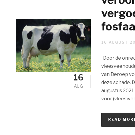
vergo
fosfa
16 AUGUST 2
Door de onrec
vleesveehoude
van Beroep voo
16
deze schade. D
AUG
augustus 2021 
voor (vlees)ve
READ MOR