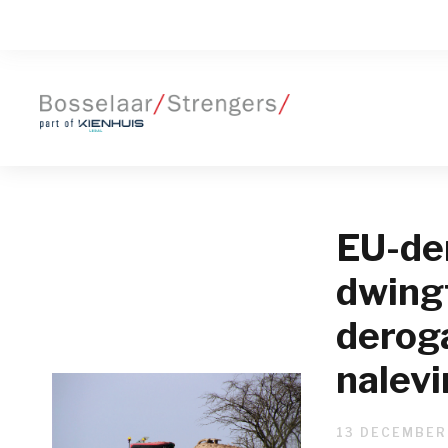
EU-de
dwingt
deroga
nalev
13 DECEMBER