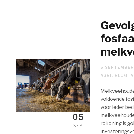
Gevol
fosfa
melkv
5 SEPTEMBER
AGRI
,
BLOG
,
M
Melkveehouder
voldoende fos
voor ieder bed
05
melkveehoude
rekening is g
SEP
investeringsve