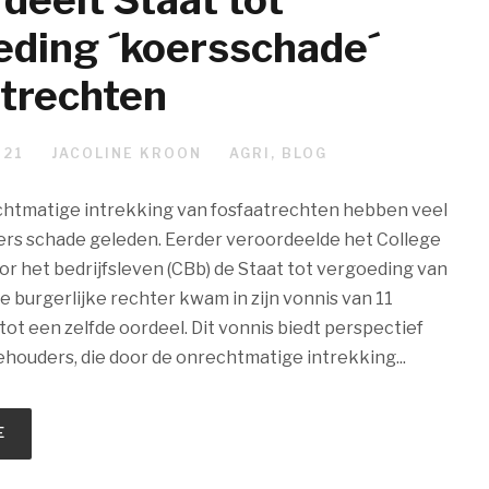
eding ´koersschade´
atrechten
021
JACOLINE KROON
AGRI
,
BLOG
htmatige intrekking van fosfaatrechten hebben veel
rs schade geleden. Eerder veroordeelde het College
r het bedrijfsleven (CBb) de Staat tot vergoeding van
e burgerlijke rechter kwam in zijn vonnis van 11
tot een zelfde oordeel. Dit vonnis biedt perspectief
ehouders, die door de onrechtmatige intrekking...
E