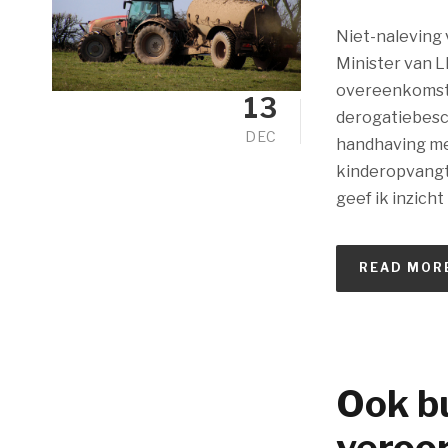
Niet-naleving 
Minister van L
overeenkomstig
13
derogatiebesch
DEC
handhaving met
kinderopvangto
geef ik inzicht
READ MOR
Ook bu
veroor