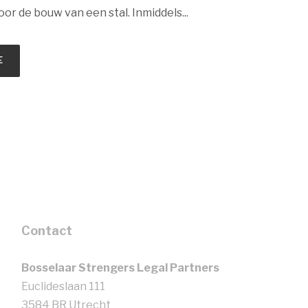
or de bouw van een stal. Inmiddels...
E
Contact
Bosselaar Strengers Legal Partners
Euclideslaan 111
3584 BR Utrecht