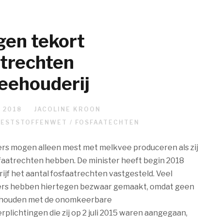
gen tekort
atrechten
eehouderij
 2018
JACOLINE KROON
ESTSTOFFENWET / FOSFAATECHTEN
s mogen alleen mest met melkvee produceren als zij
faatrechten hebben. De minister heeft begin 2018
rijf het aantal fosfaatrechten vastgesteld. Veel
rs hebben hiertegen bezwaar gemaakt, omdat geen
ehouden met de onomkeerbare
rplichtingen die zij op 2 juli 2015 waren aangegaan,