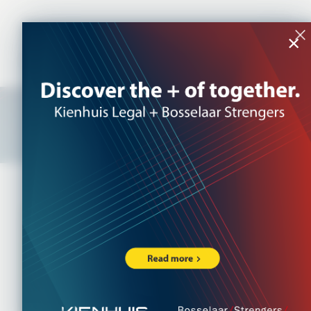
NL
|
EN
×