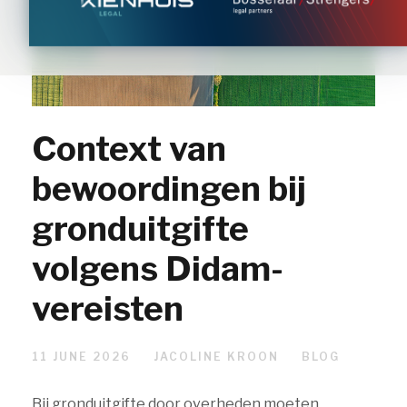
Context van
bewoordingen bij
gronduitgifte
volgens Didam-
vereisten
11 JUNE 2026
JACOLINE KROON
BLOG
Bij gronduitgifte door overheden moeten