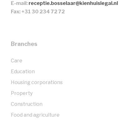
E-mail:
receptie.bosselaar@kienhuislegal.nl
Fax: +31 30 234 72 72
Branches
Care
Education
Housing corporations
Property
Construction
Food and agriculture