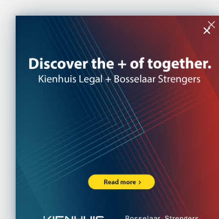
×
Wat k
doen 
grens
op de
27 FEBRUARY