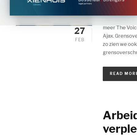
Grensoverschri
veel aandacht.
meer The Voice
27
Ajax. Grensove
FEB
zo zien we ook
grensoverschri
READ MOR
Arbei
verpl