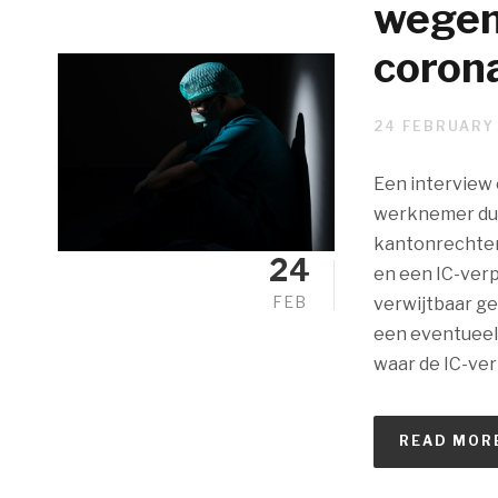
wegen
coron
24 FEBRUARY
Een interview 
werknemer duu
kantonrechter
24
en een IC-ve
FEB
verwijtbaar ge
een eventueel
waar de IC-ver
READ MOR