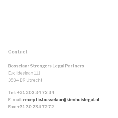
Contact
Bosselaar Strengers Legal Partners
Euclideslaan 111
3584 BR Utrecht
Tel: +31 302 34 72 34
E-mail:
receptie.bosselaar@kienhuislegal.nl
Fax: +31 30 234 72 72