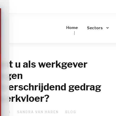
Home
Sectors
unt u als werkgever
tegen
overschrijdend gedrag
 werkvloer?
 2023
SANDRA VAN HAREN
BLOG