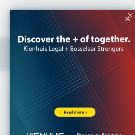
NL
|
EN
×