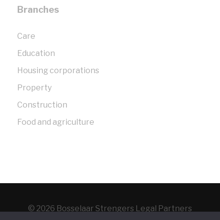
Branches
Care
Education
Housing corporations
Property
Construction
Food and agriculture
© 2026 Bosselaar Strengers Legal Partners