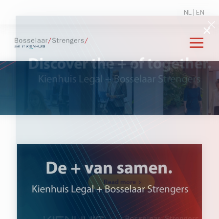
NL
|
EN