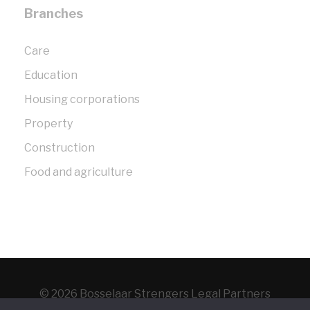
Branches
Care
Education
Housing corporations
Property
Construction
Food and agriculture
© 2026 Bosselaar Strengers Legal Partners