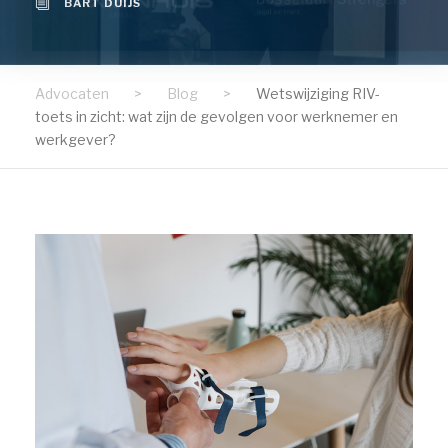
BART DUIJS
Advocaten
>
Blog
>
Wetswijziging RIV-
toets in zicht: wat zijn de gevolgen voor werknemer en
werkgever?