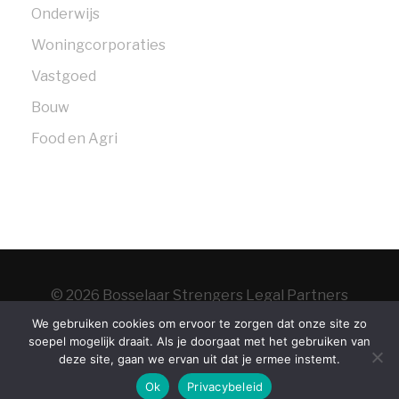
Onderwijs
Woningcorporaties
Vastgoed
Bouw
Food en Agri
© 2026 Bosselaar Strengers Legal Partners
Home
Over
We gebruiken cookies om ervoor te zorgen dat onze site zo
soepel mogelijk draait. Als je doorgaat met het gebruiken van
ons
Contact
Vacatures
Algemene
deze site, gaan we ervan uit dat je ermee instemt.
voorwaarden
Privacy statement
NL
|
EN
Ok
Privacybeleid