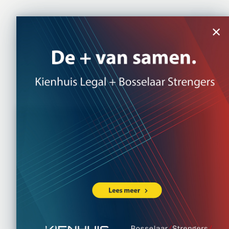
NL
|
EN
×