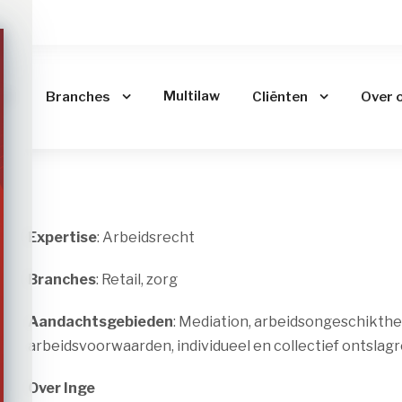
me
Multilaw
Branches
Cliënten
Over 
Expertise
: Arbeidsrecht
Branches
: Retail, zorg
Aandachtsgebieden
: Mediation, arbeidsongeschikthe
arbeidsvoorwaarden, individueel en collectief ontslag
Over Inge