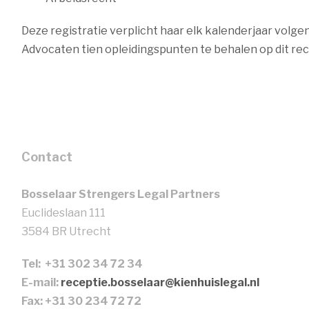
Deze registratie verplicht haar elk kalenderjaar vol
Advocaten tien opleidingspunten te behalen op dit re
Contact
Bosselaar Strengers Legal Partners
Euclideslaan 111
3584 BR Utrecht
Tel: +31 302 34 72 34
E-mail:
receptie.bosselaar@kienhuislegal.nl
Fax: +31 30 234 72 72