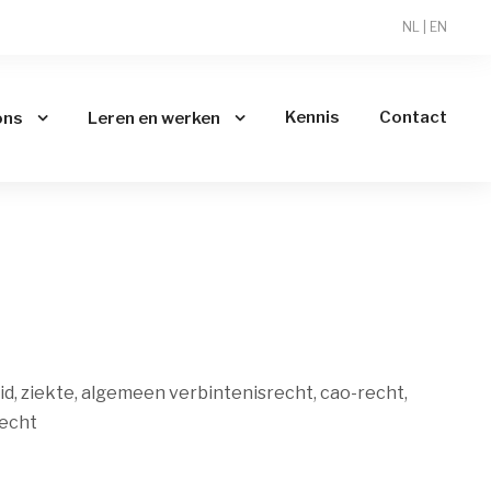
NL
|
EN
Kennis
Contact
ons
Leren en werken
id, ziekte, algemeen verbintenisrecht, cao-recht,
recht