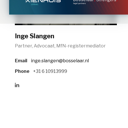
Inge Slangen
Partner, Advocaat, MfN-registermediator
Email
inge.slangen@bosselaar.nl
Phone
+31 ‪6 10913999‬