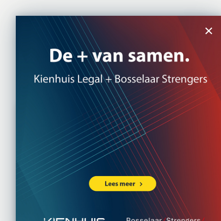
NL
|
EN
×