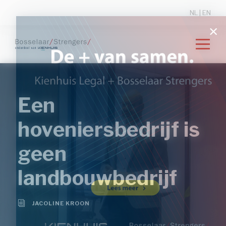
NL
|
EN
Een
hoveniersbedrijf is
geen
landbouwbedrijf
JACOLINE KROON