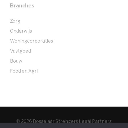
Branches
Zorg
Onderwijs
Woningcorporaties
Vastgoed
Bouw
Food en Agri
© 2026 Bosselaar Strengers Legal Partners