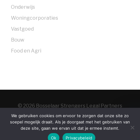
Onderwijs
Woningcorporaties
Vastgoed
Bouw
Food en Agri
© 2026 Bosselaar Strengers Legal Partners
Home
Over
We gebruiken cookies om ervoor te zorgen dat onze site zo
soepel mogelijk draait. Als je doorgaat met het gebruiken van
ons
Contact
Vacatures
Algemene
deze site, gaan we ervan uit dat je ermee instemt.
voorwaarden
Privacy statement
NL
|
EN
Ok
Privacybeleid