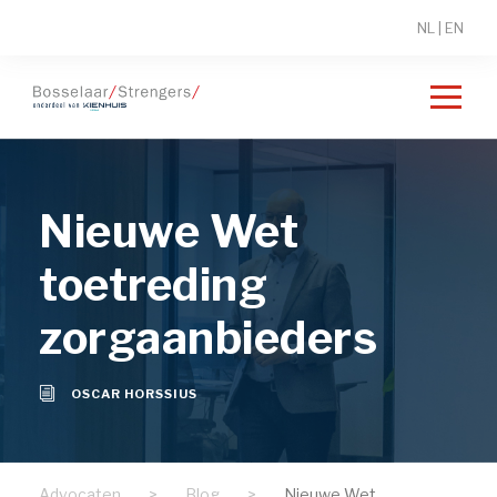
NL
|
EN
Nieuwe Wet
toetreding
zorgaanbieders
OSCAR HORSSIUS
Advocaten
>
Blog
>
Nieuwe Wet