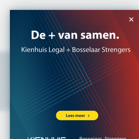
×
Ho
Pachtovereenkom
JACOLINE KROON
Advocaten
>
Agri
>
Pachtovereenkomst blijkt 