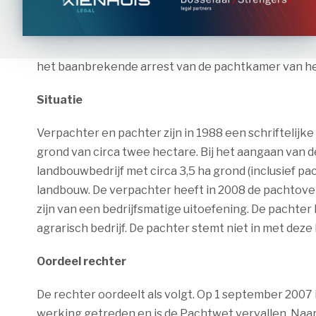
Pachtovereenkomsten van vóór de wetswijziging v
bedrijfsmatige landbouw, vallen nu onder het huurrec
het baanbrekende arrest van de pachtkamer van he
Situatie
Verpachter en pachter zijn in 1988 een schrifteli
grond van circa twee hectare. Bij het aangaan van
landbouwbedrijf met circa 3,5 ha grond (inclusief p
landbouw. De verpachter heeft in 2008 de pachtov
zijn van een bedrijfsmatige uitoefening. De pachter 
agrarisch bedrijf. De pachter stemt niet in met dez
Oordeel rechter
De rechter oordeelt als volgt. Op 1 september 2007 
werking getreden en is de Pachtwet vervallen. Naar