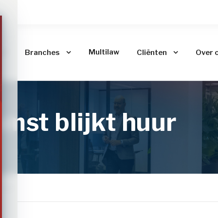
me
Multilaw
Branches
Cliënten
Over 
st blijkt huur
huur