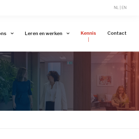
NL
|
EN
Kennis
Contact
ons
Leren en werken