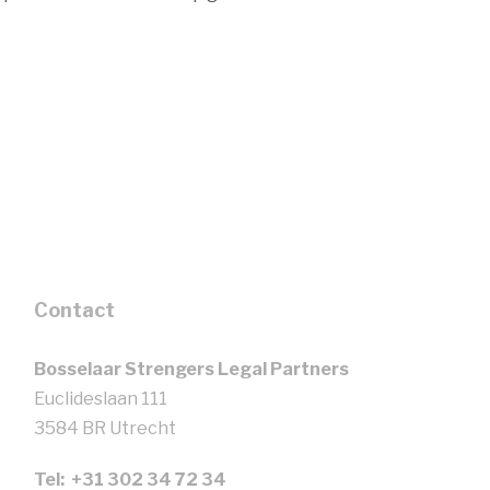
Contact
Bosselaar Strengers Legal Partners
Euclideslaan 111
3584 BR Utrecht
Tel: +31 302 34 72 34