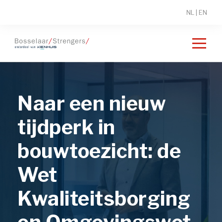
NL
|
EN
Naar een nieuw
tijdperk in
bouwtoezicht: de
Wet
Kwaliteitsborging