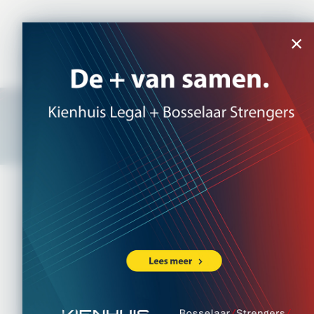
NL
|
EN
×