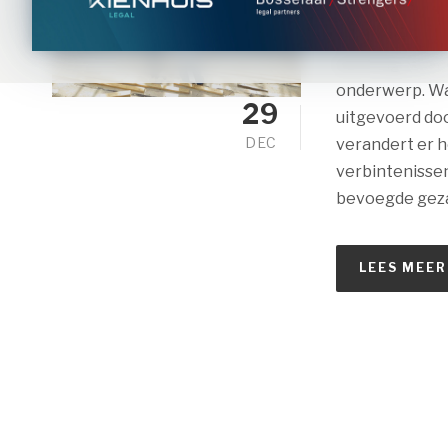
Met de Omgevi
werking. Voor 
onderwerp. Wan
29
uitgevoerd doo
DEC
verandert er h
verbintenissen
bevoegde gezag
LEES MEER