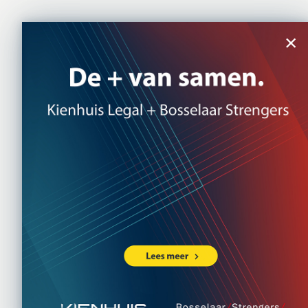
×
Ho
Naar e
bouwt
Kwalit
Omgev
29 DECEMBER