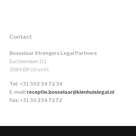
Contact
Bosselaar Strengers Legal Partners
Euclideslaan 111
3584 BR Utrecht
Tel: +31 302 34 72 34
E-mail:
receptie.bosselaar@kienhuislegal.nl
Fax: +31 30 234 72 72