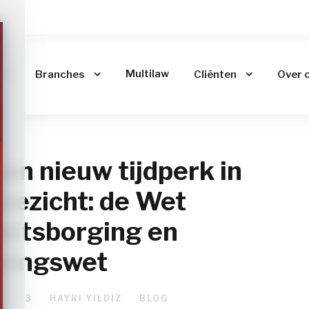
me
Multilaw
Branches
Cliënten
Over 
en nieuw tijdperk in
oezicht: de Wet
eitsborging en
ingswet
 2023
HAYRI YILDIZ
BLOG