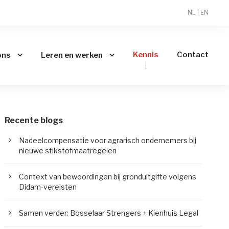
NL
|
EN
Kennis
Contact
ons
Leren en werken
Recente blogs
Nadeelcompensatie voor agrarisch ondernemers bij
nieuwe stikstofmaatregelen
Context van bewoordingen bij gronduitgifte volgens
Didam-vereisten
Samen verder: Bosselaar Strengers + Kienhuis Legal