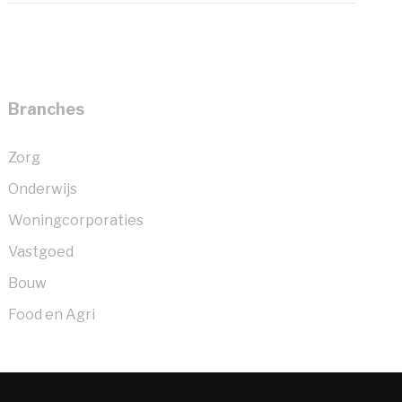
Branches
Zorg
Onderwijs
Woningcorporaties
Vastgoed
Bouw
Food en Agri