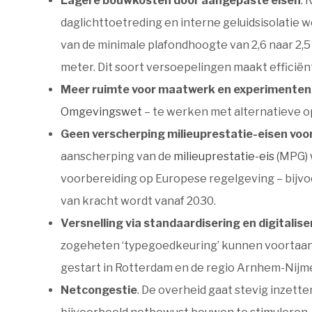
Lagere bouwkosten door aangepaste eisen
. 
daglichttoetreding en interne geluidsisolatie 
van de minimale plafondhoogte van 2,6 naar 2,5 
meter. Dit soort versoepelingen maakt efficië
Meer ruimte voor maatwerk en experimenten
Omgevingswet
– te werken met alternatieve o
Geen verscherping milieuprestatie-eisen voo
aanscherping van de
milieuprestatie-eis
(MPG) 
voorbereiding op Europese regelgeving – bijvo
van kracht wordt vanaf 2030.
Versnelling via standaardisering en digitalise
zogeheten ‘typegoedkeuring’ kunnen voortaan s
gestart in Rotterdam en de regio Arnhem-Nijm
Netcongestie
. De overheid gaat stevig inzett