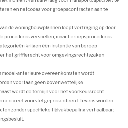
 het moment van aanvraag voor transportcapaciteit te
iliteren en netcodes voor groepscontracten aan te
e van de woningbouwplannen loopt vertraging op door
n de procedures versnellen, maar beroepsprocedures
tegorieën krijgen één instantie van beroep
ster het griffierecht voor omgevingsrechtszaken
an model-anterieure overeenkomsten wordt
worden voortaan geen bovenwettelijke
ast wordt de termijn voor het voorkeursrecht
een concreet voorstel gepresenteerd. Tevens worden
cten zonder specifieke tijdvakbepaling verhaalbaar;
ngsbesluit.