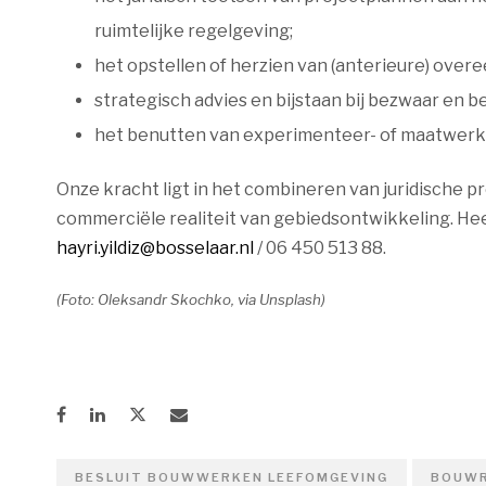
ruimtelijke regelgeving;
het opstellen of herzien van (anterieure) ove
strategisch advies en bijstaan bij bezwaar en b
het benutten van experimenteer- of maatwerk
Onze kracht ligt in het combineren van juridische p
commerciële realiteit van gebiedsontwikkeling. Heef
hayri.yildiz@bosselaar.nl
/ 06 450 513 88.
(Foto: Oleksandr Skochko, via Unsplash)
BESLUIT BOUWWERKEN LEEFOMGEVING
BOUW