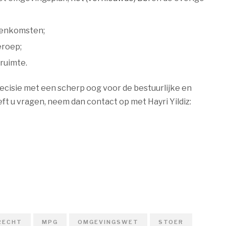
reenkomsten;
eroep;
ruimte.
recisie met een scherp oog voor de bestuurlijke en
t u vragen, neem dan contact op met Hayri Yildiz:
RECHT
MPG
OMGEVINGSWET
STOER