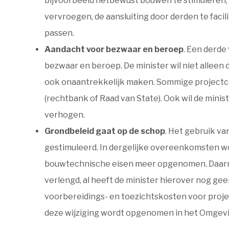
bijvoorbeeld netbewust bouwen te stimuleren,
vervroegen, de aansluiting door derden te fac
passen.
Aandacht voor bezwaar en beroep
. Een derd
bezwaar en beroep. De minister wil niet allee
ook onaantrekkelijk maken. Sommige projectca
(rechtbank of Raad van State). Ook wil de mini
verhogen.
Grondbeleid gaat op de schop
. Het gebruik v
gestimuleerd. In dergelijke overeenkomsten 
bouwtechnische eisen meer opgenomen. Daarna
verlengd, al heeft de minister hierover nog g
voorbereidings- en toezichtskosten voor proje
deze wijziging wordt opgenomen in het Omgevi