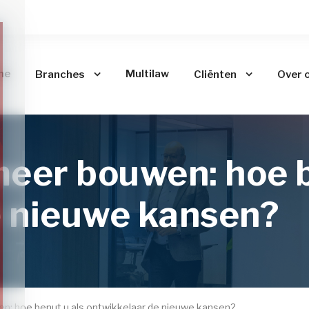
me
Multilaw
Branches
Cliënten
Over 
meer bouwen: hoe b
e nieuwe kansen?
n: hoe benut u als ontwikkelaar de nieuwe kansen?