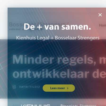
Ho
Minder regels, 
ontwikkelaar d
HAYRI YILDIZ
Advocaten
>
Blog
>
Minder regels, meer bouwe