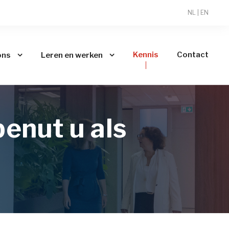
NL
|
EN
Kennis
Contact
ons
Leren en werken
enut u als