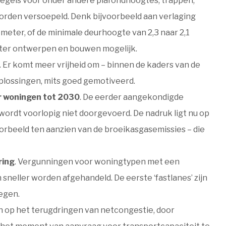
Regels voor onder andere plafondhoogtes, trappen,
worden versoepeld. Denk bijvoorbeeld aan verlaging
meter, of de minimale deurhoogte van 2,3 naar 2,1
nter ontwerpen en bouwen mogelijk.
. Er komt meer vrijheid om – binnen de kaders van de
plossingen, mits goed gemotiveerd.
r woningen tot 2030
. De eerder aangekondigde
wordt voorlopig niet doorgevoerd. De nadruk ligt nu op
orbeeld ten aanzien van de broeikasgasemissies – die
ring
. Vergunningen voor woningtypen met een
neller worden afgehandeld. De eerste ‘fastlanes’ zijn
egen.
en op het terugdringen van netcongestie, door