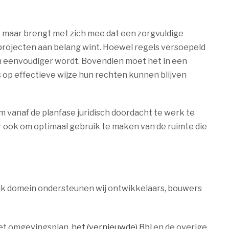
n, maar brengt met zich mee dat een zorgvuldige
rojecten aan belang wint. Hoewel regels versoepeld
an eenvoudiger wordt. Bovendien moet het in een
 op effectieve wijze hun rechten kunnen blijven
m vanaf de planfase juridisch doordacht te werk te
r ook om optimaal gebruik te maken van de ruimte die
ijk domein ondersteunen wij ontwikkelaars, bouwers
het omgevingsplan,
het (vernieuwde) Bbl
en de overige