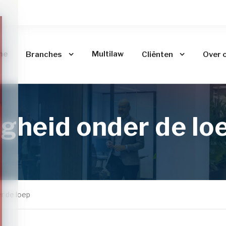
me
Multilaw
Branches
Cliënten
Over 
igheid onder de lo
r de loep