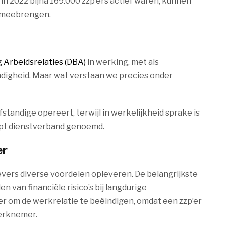
n 2022 bijna 169.000 zzp’ers actief waren, kunnen
h meebrengen.
 Arbeidsrelaties (DBA)
in werking, met als
digheid. Maar wat verstaan we precies onder
elfstandige opereert, terwijl in werkelijkheid sprake is
kapt dienstverband genoemd.
er
vers diverse voordelen opleveren. De belangrijkste
n van financiële risico’s bij langdurige
r om de werkrelatie te beëindigen, omdat een zzp’er
werknemer.