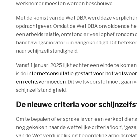
werknemer moesten worden beschouwd.
Met de komst van de Wet DBA werd deze verplichti
opdrachtgever. Omdat de Wet DBA onvoldoende held
een arbeidsrelatie, ontstond er veel ophef rondom d
handhavingsmoratorium aangekondigd. Dit betekende
naar schijnzelfstandigheid.
Vanaf 1 januari 2025 lijkt echter een einde te kom
is de
internetconsultatie gestart voor het wetsvoors
en rechtsvermoeden
. Dit wetsvoorstel moet gaan 
schijnzelfstandigheid.
De nieuwe criteria voor schijnzelf
Om te bepalen of er sprake is van een verkapt diens
nog gekeken naar de wettelijke criteria ‘loon’, ‘gez
van de Wet verduidelijking beoordeling arbeidsrelat