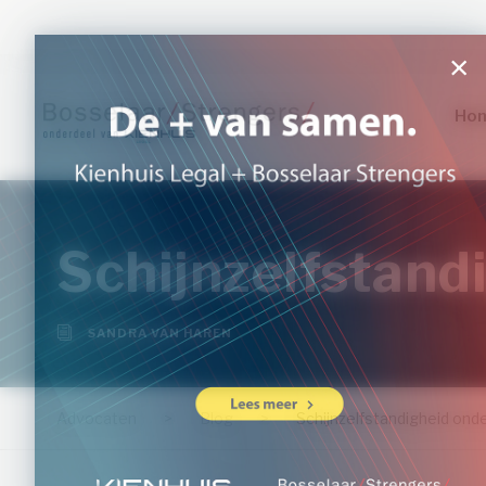
Ho
Schijnzelfstand
SANDRA VAN HAREN
Advocaten
>
Blog
>
Schijnzelfstandigheid onde