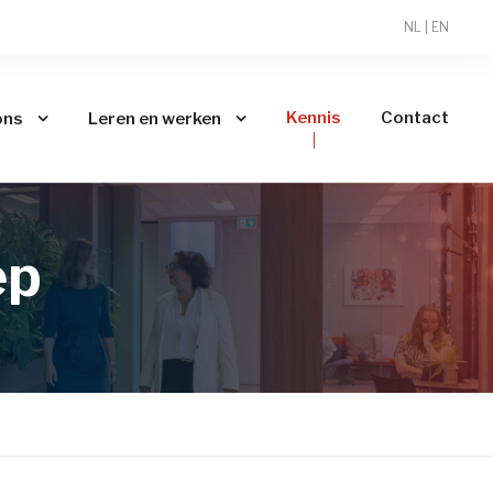
NL
|
EN
Kennis
Contact
ons
Leren en werken
ep