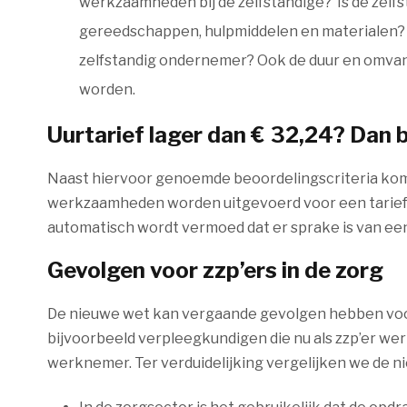
werkzaamheden bij de zelfstandige? Is de zelfs
gereedschappen, hulpmiddelen en materialen? T
zelfstandig ondernemer? Ook de duur en omva
worden.
Uurtarief
lager dan €
32,24? Dan 
Naast hiervoor genoemde beoordelingscriteria komt e
werkzaamheden worden uitgevoerd voor een tarief va
automatisch wordt vermoed dat er sprake is van e
Gevolgen voor zzp’ers in de zorg
De nieuwe wet kan vergaande gevolgen hebben voor d
bijvoorbeeld verpleegkundigen die nu als zzp’er we
werknemer. Ter verduidelijking vergelijken we de nie