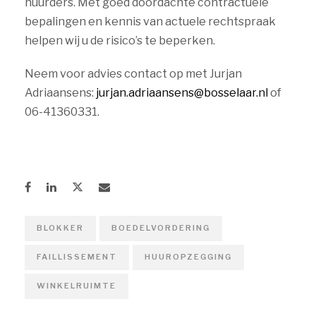
huurders. Met goed doordachte contractuele
bepalingen en kennis van actuele rechtspraak
helpen wij u de risico’s te beperken.
Neem voor advies contact op met Jurjan
Adriaansens:
jurjan.adriaansens@bosselaar.nl
of
06-41360331.
BLOKKER
BOEDELVORDERING
FAILLISSEMENT
HUUROPZEGGING
WINKELRUIMTE