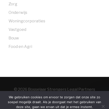
Zorg
Onderwijs
Woningcorporaties
Vastgoed
Bouw
Food en Agri
© 2026 Bosselaar Strengers Legal Partners
Home
Over
We gebruiken cookies om ervoor te zorgen dat onze site zo
soepel mogelijk draait. Als je doorgaat met het gebruiken van
ons
Contact
Vacatures
Algemene
deze site, gaan we ervan uit dat je ermee instemt.