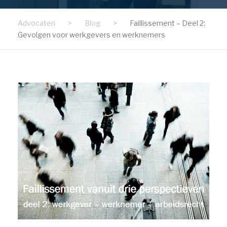
Advocaten
>
Blog
>
Faillissement – Deel 2:
Gevolgen voor werkgevers en werknemers