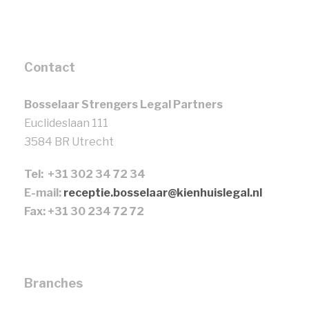
Contact
Bosselaar Strengers Legal Partners
Euclideslaan 111
3584 BR Utrecht
Tel: +31 302 34 72 34
E-mail:
receptie.bosselaar@kienhuislegal.nl
Fax: +31 30 234 72 72
Branches