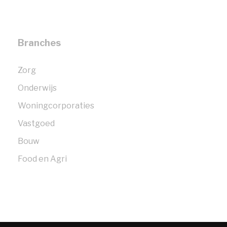
Branches
Zorg
Onderwijs
Woningcorporaties
Vastgoed
Bouw
Food en Agri