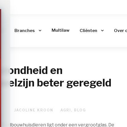
me
Multilaw
Branches
Cliënten
Over 
ezondheid en
welzijn beter geregeld
022
JACOLINE KROON
AGRI
,
BLOG
n landbouwhuisdieren ligt onder een vergrootglas. De