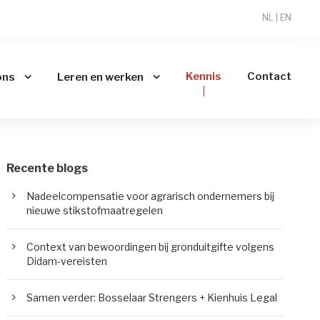
NL
|
EN
Kennis
Contact
ons
Leren en werken
Recente blogs
Nadeelcompensatie voor agrarisch ondernemers bij
nieuwe stikstofmaatregelen
Context van bewoordingen bij gronduitgifte volgens
Didam-vereisten
Samen verder: Bosselaar Strengers + Kienhuis Legal