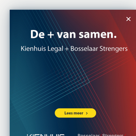
×
Ho
Dierg
dieren
(?)
18 JANUARI 2
Het welzijn va