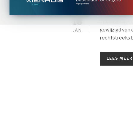
nadelige gevol
de kop in (kun
18
eisen aan het 
gewijzigd van 
JAN
rechtstreeks b
LEES MEER