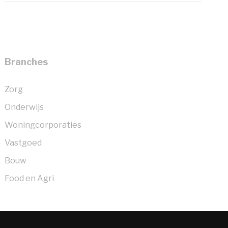
Branches
Zorg
Onderwijs
Woningcorporaties
Vastgoed
Bouw
Food en Agri