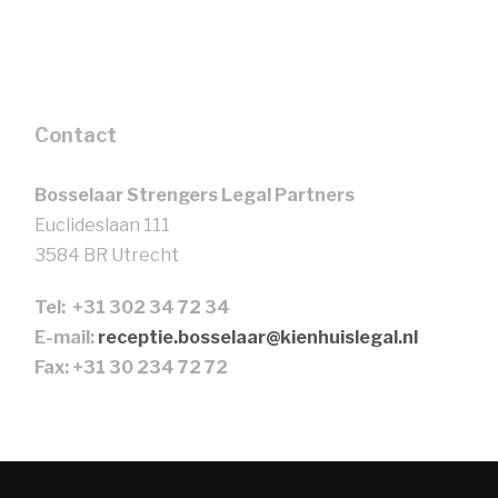
Contact
Bosselaar Strengers Legal Partners
Euclideslaan 111
3584 BR Utrecht
Tel: +31 302 34 72 34
E-mail:
receptie.bosselaar@kienhuislegal.nl
Fax: +31 30 234 72 72