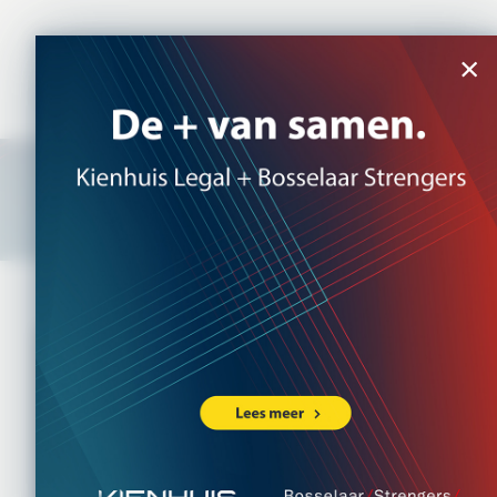
NL
|
EN
×