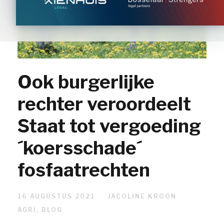
Ook burgerlijke
rechter veroordeelt
Staat tot vergoeding
´koersschade´
fosfaatrechten
16 AUGUSTUS 2021
JACOLINE KROON
AGRI
,
BLOG