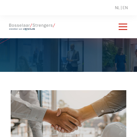
NL
|
EN