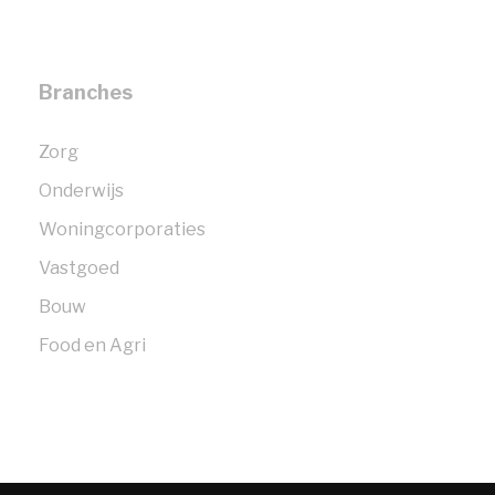
Branches
Zorg
Onderwijs
Woningcorporaties
Vastgoed
Bouw
Food en Agri