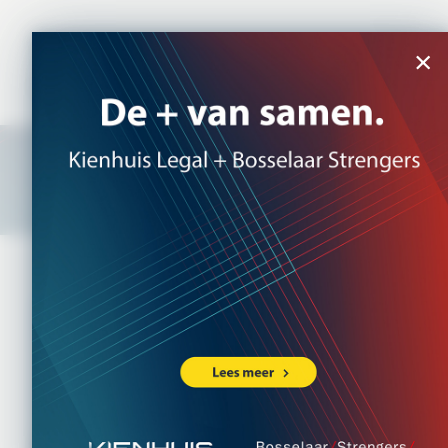
NL
|
EN
×