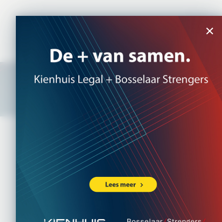
NL
|
EN
×