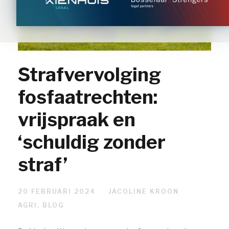
Strafvervolging
fosfaatrechten:
vrijspraak en
‘schuldig zonder
straf’
20 FEBRUARI 2024
JACOLINE KROON
AGRI
,
BLOG