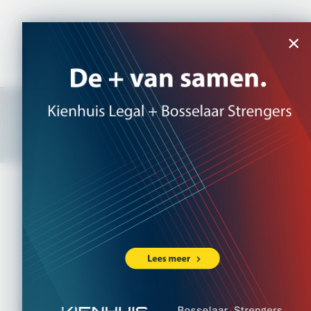
NL
|
EN
×