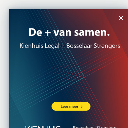
×
Ho
Aanpa
pachtt
mogel
9 SEPTEMBER
Verpachters en