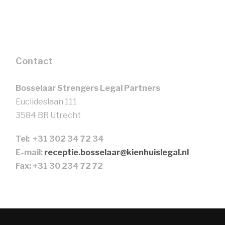
Contact
Bosselaar Strengers Legal Partners
Euclideslaan 111
3584 BR Utrecht
Tel: +31 302 34 72 34
E-mail:
receptie.bosselaar@kienhuislegal.nl
Fax: +31 30 234 72 72