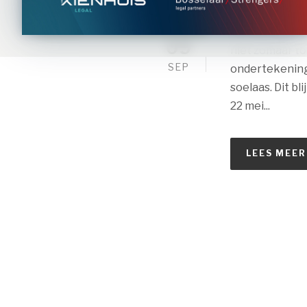
reguliere pach
kortere duur v
09
niet zomaar to
SEP
ondertekening
soelaas. Dit b
22 mei...
LEES MEER