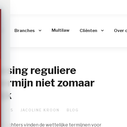
me
Multilaw
Branches
Cliënten
Over 
ssing reguliere
ermijn niet zomaar
ijk
 2025
JACOLINE KROON
BLOG
 pachters vinden de wettelijke termijnen voor