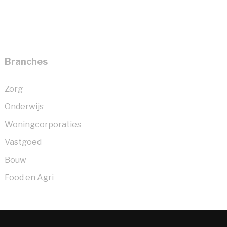
Branches
Zorg
Onderwijs
Woningcorporaties
Vastgoed
Bouw
Food en Agri