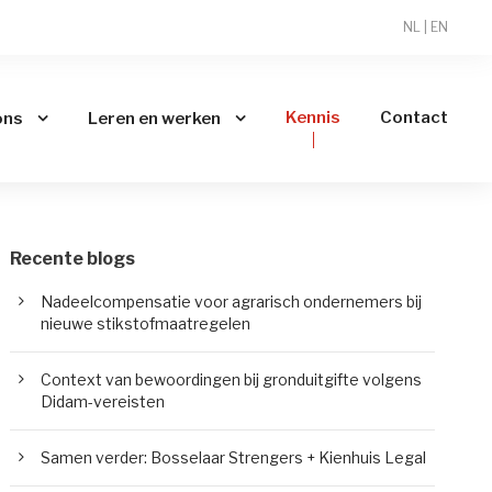
NL
|
EN
Kennis
Contact
ons
Leren en werken
Recente blogs
Nadeelcompensatie voor agrarisch ondernemers bij
nieuwe stikstofmaatregelen
Context van bewoordingen bij gronduitgifte volgens
Didam-vereisten
Samen verder: Bosselaar Strengers + Kienhuis Legal