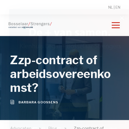
NL
|
EN
Zzp-contract of
arbeidsovereenko
mst?
BARBARA GOOSSENS
Advocaten
>
Blog
>
Zzp-contract of