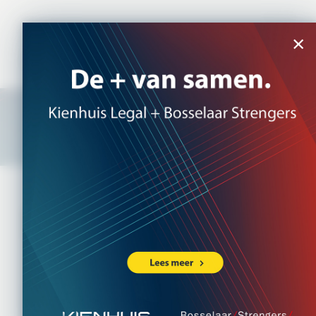
NL
|
EN
×