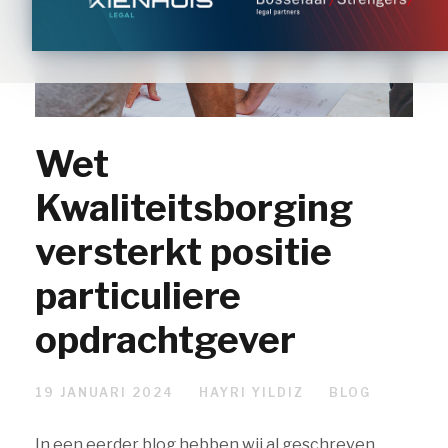
Wet
Kwaliteitsborging
versterkt positie
particuliere
opdrachtgever
19 JANUARI 2024
HAYRI YILDIZ
BLOG
In een eerder blog hebben wij al geschreven