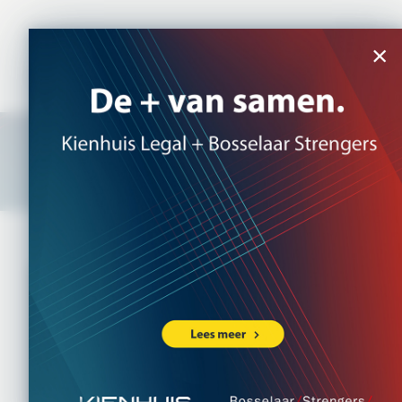
NL
|
EN
×