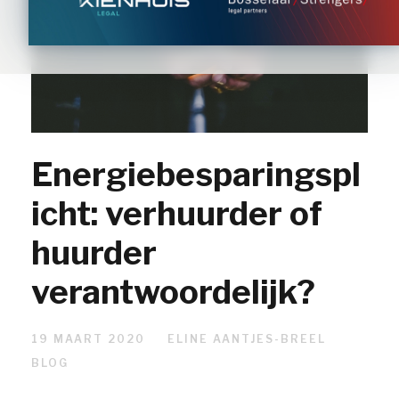
Energiebesparingspl
icht: verhuurder of
huurder
verantwoordelijk?
19 MAART 2020
ELINE AANTJES-BREEL
BLOG