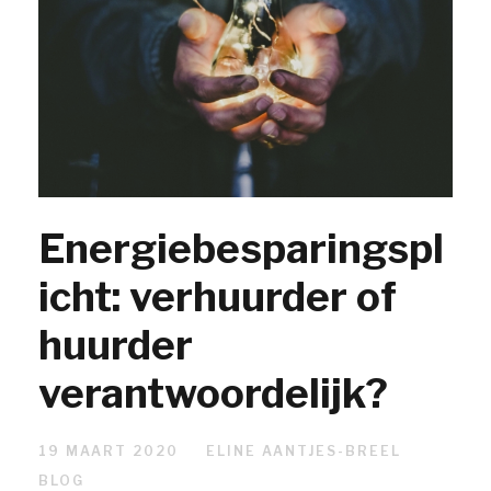
Energiebesparingspl
icht: verhuurder of
huurder
verantwoordelijk?
19 MAART 2020
ELINE AANTJES-BREEL
BLOG