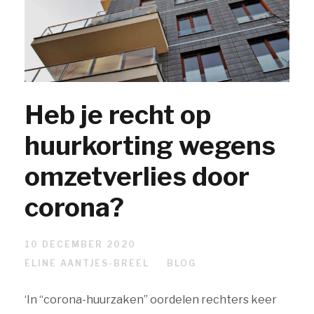
Heb je recht op
huurkorting wegens
omzetverlies door
corona?
10 DECEMBER 2020
ELINE AANTJES-BREEL
BLOG
‘In “corona-huurzaken” oordelen rechters keer