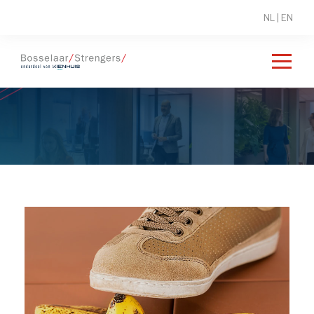
NL
|
EN