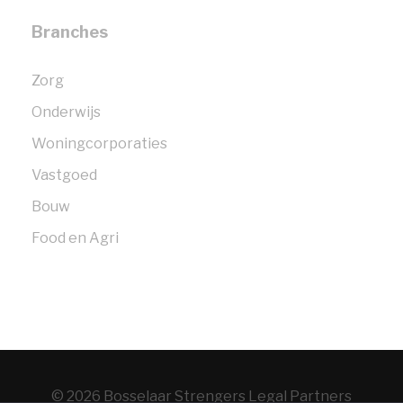
Branches
Zorg
Onderwijs
Woningcorporaties
Vastgoed
Bouw
Food en Agri
© 2026 Bosselaar Strengers Legal Partners