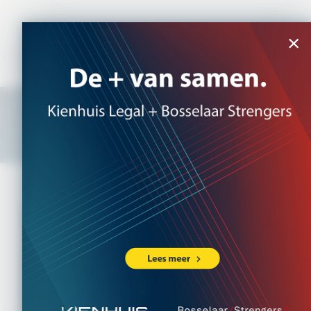
NL
|
EN
×