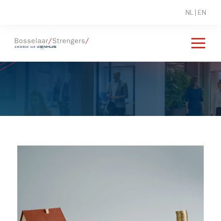
NL
|
EN