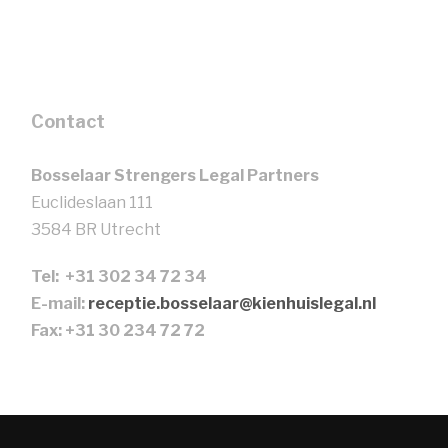
Contact
Bosselaar Strengers Legal Partners
Euclideslaan 111
3584 BR Utrecht
Tel: +31 302 34 72 34
E-mail:
receptie.bosselaar@kienhuislegal.nl
Fax: +31 30 234 72 72