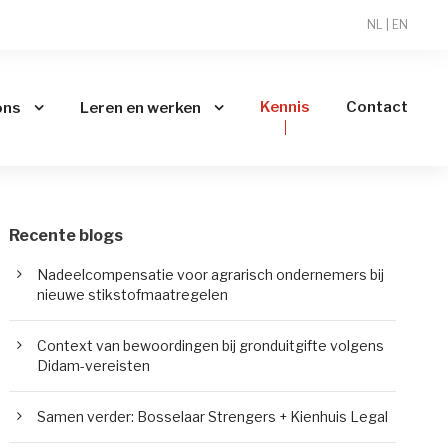
NL
|
EN
Kennis
Contact
ons
Leren en werken
Recente blogs
Nadeelcompensatie voor agrarisch ondernemers bij
nieuwe stikstofmaatregelen
Context van bewoordingen bij gronduitgifte volgens
Didam-vereisten
Samen verder: Bosselaar Strengers + Kienhuis Legal