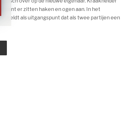
matisch over op de nieuwe eigenaar. Kraakhelder
e, want er zitten haken en ogen aan. In het
t geldt als uitgangspunt dat als twee partijen een