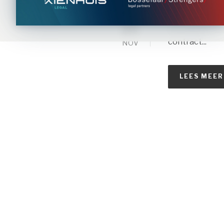
een pand auto
toch? Ja en ne
26
contractenrech
contract...
NOV
LEES MEER