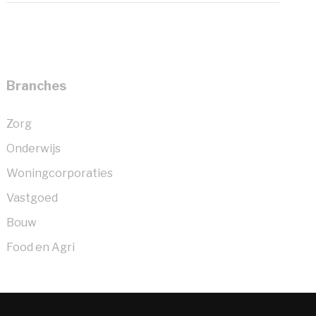
Branches
Zorg
Onderwijs
Woningcorporaties
Vastgoed
Bouw
Food en Agri