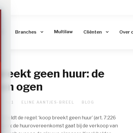
me
Multilaw
Branches
Cliënten
Over 
reekt geen huur: de
 en ogen
 2021
ELINE AANTJES-BREEL
BLOG
t geldt de regel: ‘koop breekt geen huur’ (art. 7:226
eggen: de huurovereenkomst gaat bij de verkoop van