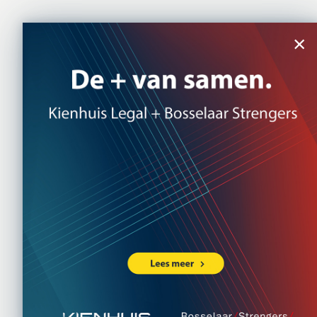
×
Ho
Koop b
haken
26 NOVEMBER
In het huurrech
BW). Dat wil z