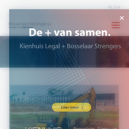
NL
|
EN