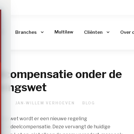
me
Multilaw
Branches
Cliënten
Over 
lcompensatie onder de
ingswet
023
JAN-WILLEM VERHOEVEN
BLOG
ngswet wordt er een nieuwe regeling
d: nadeelcompensatie. Deze vervangt de huidige