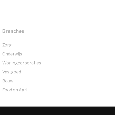
Branches
Zorg
Onderwijs
Woningcorporaties
Vastgoed
Bouw
Food en Agri