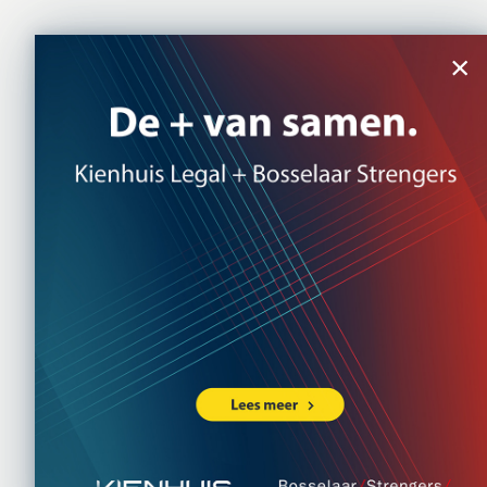
×
Ho
Nadee
Omgev
6 OKTOBER 2
Met de Omgevi
geïntroduceer