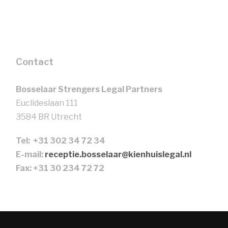
Contact
Bosselaar Strengers Legal Partners
Euclideslaan 111
3584 BR Utrecht
Tel: +31 302 34 72 34
E-mail:
receptie.bosselaar@kienhuislegal.nl
Fax: +31 30 234 72 72