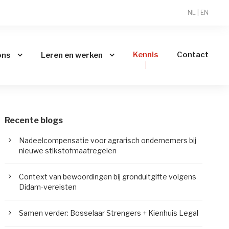
NL
|
EN
Kennis
Contact
ons
Leren en werken
Recente blogs
Nadeelcompensatie voor agrarisch ondernemers bij
nieuwe stikstofmaatregelen
Context van bewoordingen bij gronduitgifte volgens
Didam-vereisten
Samen verder: Bosselaar Strengers + Kienhuis Legal