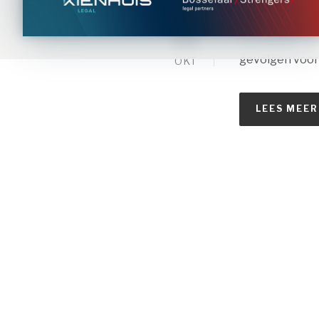
planschaderege
de inhoud van 
06
werkelijke nad
gevolgen voor 
OKT
LEES MEER