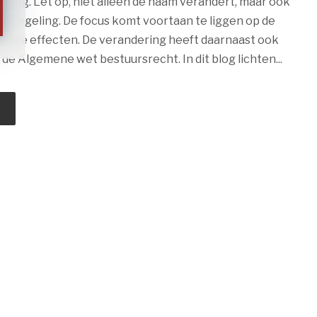
ling. Let op, niet alleen de naam verandert, maar ook
de regeling. De focus komt voortaan te liggen op de
elige effecten. De verandering heeft daarnaast ook
de Algemene wet bestuursrecht. In dit blog lichten...