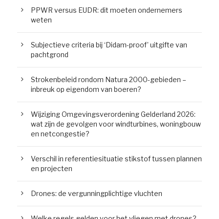
PPWR versus EUDR: dit moeten ondernemers
weten
Subjectieve criteria bij ‘Didam-proof’ uitgifte van
pachtgrond
Strokenbeleid rondom Natura 2000-gebieden –
inbreuk op eigendom van boeren?
Wijziging Omgevingsverordening Gelderland 2026:
wat zijn de gevolgen voor windturbines, woningbouw
en netcongestie?
Verschil in referentiesituatie stikstof tussen plannen
en projecten
Drones: de vergunningplichtige vluchten
Welke regels gelden voor het vliegen met drones?