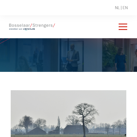
NL
|
EN