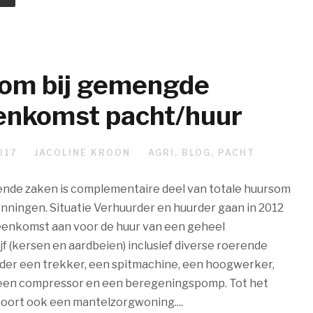
om bij gemengde
enkomst pacht/huur
017
JACOLINE KROON
AGRI
,
BLOG
,
PACHT
nde zaken is complementaire deel van totale huursom
ningen. Situatie Verhuurder en huurder gaan in 2012
enkomst aan voor de huur van een geheel
f (kersen en aardbeien) inclusief diverse roerende
der een trekker, een spitmachine, een hoogwerker,
, een compressor en een beregeningspomp. Tot het
oort ook een mantelzorgwoning....