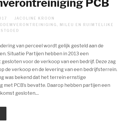
verontreiniging PCB
017
JACOLINE KROON
ODEMVERONTREINIGING
,
MILEU EN RUIMTELIJKE
ASTGOED
ering van perceel wordt gelijk gesteld aan de
n. Situatie Partijen hebben in 2013 een
gesloten voor de verkoop van een bedrijf. Deze zag
p de verkoop en de levering van een bedrijfsterrein.
ng was bekend dat het terrein ernstige
ng met PCB’s bevatte. Daarop hebben partijen een
omst gesloten....