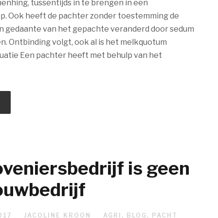
nhing, tussentijds in te brengen in een
. Ook heeft de pachter zonder toestemming de
 gedaante van het gepachte veranderd door sedum
. Ontbinding volgt, ook al is het melkquotum
tuatie Een pachter heeft met behulp van het
veniersbedrijf is geen
ouwbedrijf
017
JACOLINE KROON
AGRI
,
BLOG
,
PACHT