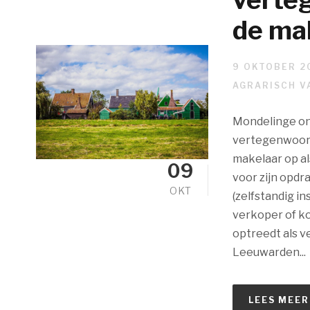
de ma
9 OKTOBER 2
AGRARISCH V
Mondelinge o
vertegenwoord
makelaar op al
09
voor zijn opdr
OKT
(zelfstandig i
verkoper of ko
optreedt als 
Leeuwarden...
LEES MEER