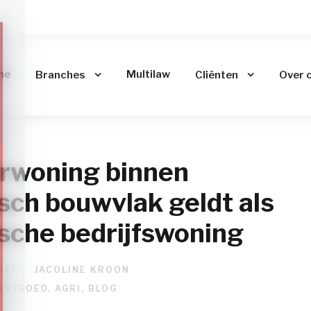
me
Multilaw
Branches
Cliënten
Over 
rwoning binnen
sch bouwvlak geldt als
sche bedrijfswoning
017
JACOLINE KROON
ASTGOED
,
AGRI
,
BLOG