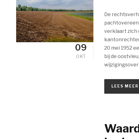
De rechtsverho
pachtovereenk
verklaart zich
kantonrechter.
09
20 mei 1952 ee
bij de oostvle
OKT
wijzigingsover
LEES MEER
Waard