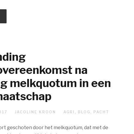
nding
overeenkomst na
ng melkquotum in een
aatschap
017
JACOLINE KROON
AGRI
,
BLOG
,
PACHT
kort geschoten door het melkquotum, dat met de