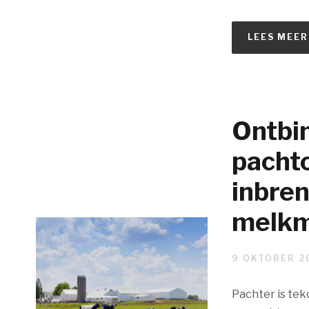
LEES MEER
Ontbi
pacht
inbre
melkm
9 OKTOBER 2
Pachter is te