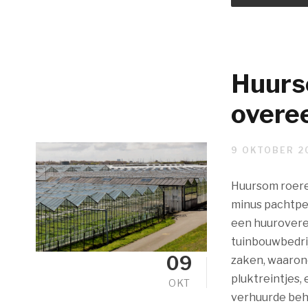
Huurs
overe
9 OKTOBER 2
Huursom roere
minus pachtpen
een huurovere
tuinbouwbedrij
09
zaken, waaron
pluktreintjes
OKT
verhuurde beh