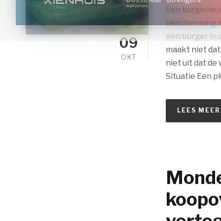
Een burgerwon
bescherming al
een burger in 
09
maakt niet dat
OKT
niet uit dat de
Situatie Een pl
LEES MEER
Monde
koopo
verte