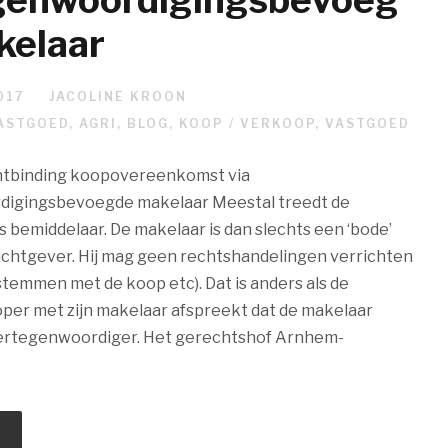
kelaar
017
JACOLINE KROON
ASTGOED
,
AGRI
,
BLOG
,
KOOP / VERKOOP
,
VASTGOED
ntbinding koopovereenkomst via
igingsbevoegde makelaar Meestal treedt de
s bemiddelaar. De makelaar is dan slechts een ‘bode’
achtgever. Hij mag geen rechtshandelingen verrichten
nstemmen met de koop etc). Dat is anders als de
per met zijn makelaar afspreekt dat de makelaar
vertegenwoordiger. Het gerechtshof Arnhem-