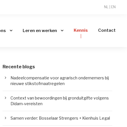
NL
|
EN
Kennis
Contact
ons
Leren en werken
Recente blogs
Nadeelcompensatie voor agrarisch ondernemers bij
nieuwe stikstofmaatregelen
Context van bewoordingen bij gronduitgifte volgens
Didam-vereisten
Samen verder: Bosselaar Strengers + Kienhuis Legal