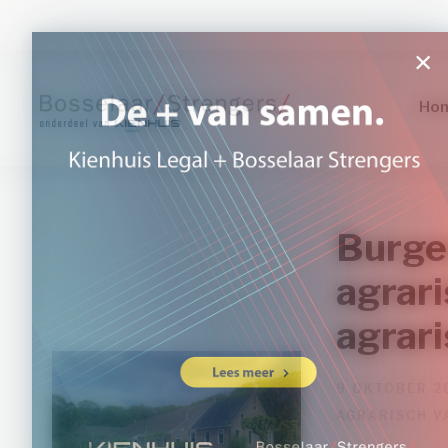
Ho
Burge
agrari
agrari
9 OKTOBER 2
AGRARISCH V