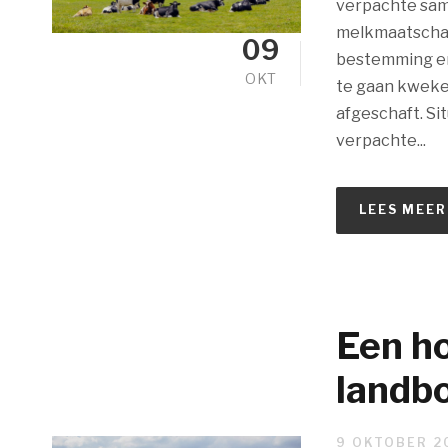
verpachte same
melkmaatschap
09
bestemming en
OKT
te gaan kweken
afgeschaft. Si
verpachte...
LEES MEER
Een ho
landb
9 OKTOBER 2