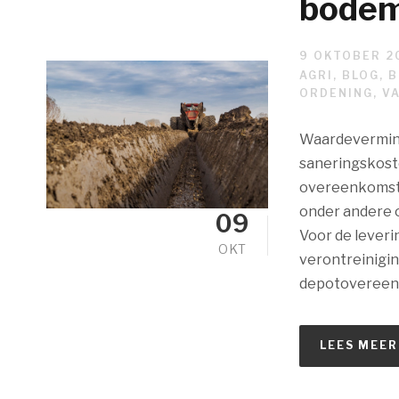
bodem
9 OKTOBER 2
AGRI
,
BLOG
,
B
ORDENING
,
V
Waardevermind
saneringskoste
overeenkomst 
onder andere o
09
Voor de leveri
OKT
verontreinigi
depotovereenk
LEES MEER