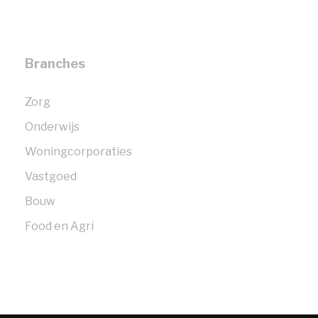
Branches
Zorg
Onderwijs
Woningcorporaties
Vastgoed
Bouw
Food en Agri