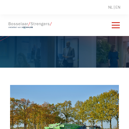
NL
|
EN