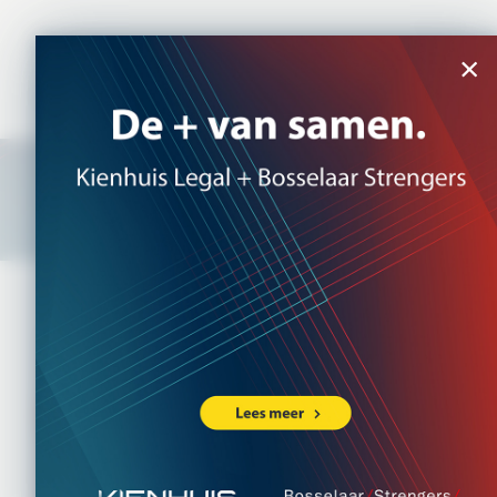
NL
|
EN
×